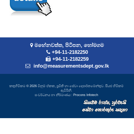
මහේනවත්ත, පිටිපන, හෝමගම
+94-11-2182250
+94-11-2182259
info@measurementsdept.gov.lk
කතුහිමිකම © 2026 මිනුම් ඒකක, ප්‍රමිති හා සේවා දෙපාර්තමේන්තුව. සියළු හිමිකම්
ඇවිරිනි.
සංවර්ධනය හා නිර්මාණය :
Procons Infotech