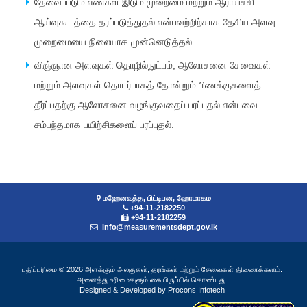
தேவைப்படும் எண்கள் இடும் முறைமை மற்றும் ஆராய்ச்சி
ஆய்வுகூடத்தை தரப்படுத்துதல் என்பவற்றிற்காக தேசிய அளவு
முறைமையை நிலையாக முன்னெடுத்தல்.
விஞ்ஞான அளவுகள் தொழில்நுட்பம், ஆலோசனை சேவைகள்
மற்றும் அளவுகள் தொடர்பாகத் தோன்றும் பிணக்குகளைத்
தீர்ப்பதற்கு ஆலோசனை வழங்குவதைப் பரப்புதல் என்பவை
சம்பந்தமாக பயிற்சிகளைப் பரப்புதல்.
மஹேனவத்த, பிட்டிபன, ஹோமாகம
+94-11-2182250
+94-11-2182259
info@measurementsdept.gov.lk
பதிப்புரிமை © 2026 அளக்கும் அலகுகள், தரங்கள் மற்றும் சேவைகள் திணைக்களம்.
அனைத்து உரிமைகளும் கையிருப்பில் கொண்டது.
Designed & Developed by
Procons Infotech