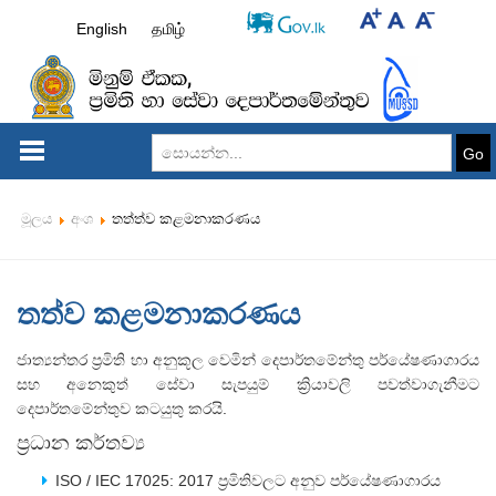
English
தமிழ்
Go
මූලය
අංශ
තත්ත්ව කළමනාකරණය
තත්ව කළමනාකරණය
ජාත්‍යන්තර ප්‍රමිති හා අනුකූල වෙමින් දෙපාර්තමේන්තු පර්යේෂණාගාරය
සහ අනෙකුත් සේවා සැපයුම් ක්‍රියාවලි පවත්වාගැනීමට
දෙපාර්තමේන්තුව කටයුතු කරයි.
ප්‍රධාන කර්තව්‍ය
ISO / IEC 17025: 2017 ප්‍රමිතිවලට අනුව පර්යේෂණාගාරය