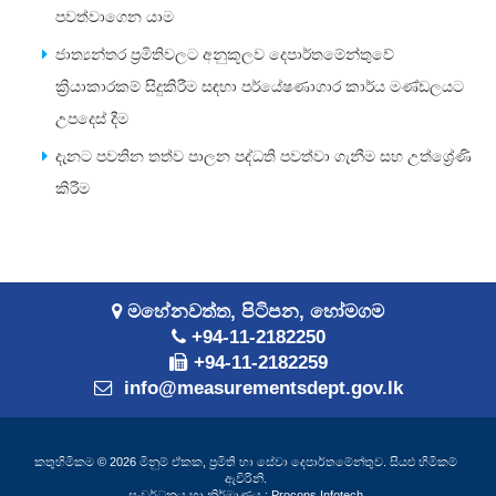
පවත්වාගෙන යාම
ජාත්‍යන්තර ප්‍රමිතිවලට අනුකූලව දෙපාර්තමේන්තුවේ
ක්‍රියාකාරකම් සිදුකිරීම සඳහා පර්යේෂණාගාර කාර්ය මණ්ඩලයට
උපදෙස් දීම
දැනට පවතින තත්ව පාලන පද්ධති පවත්වා ගැනීම සහ උත්ශ්‍රේණි
කිරීම
මහේනවත්ත, පිටිපන, හෝමගම
+94-11-2182250
+94-11-2182259
info@measurementsdept.gov.lk
කතුහිමිකම © 2026 මිනුම් ඒකක, ප්‍රමිති හා සේවා දෙපාර්තමේන්තුව. සියළු හිමිකම්
ඇවිරිනි.
සංවර්ධනය හා නිර්මාණය :
Procons Infotech