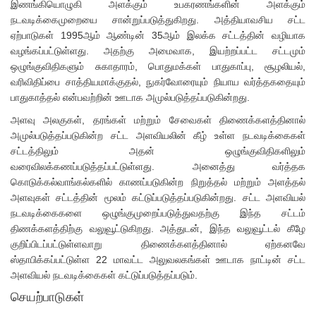
இணங்கியொழுகி அளக்கும் உபகரணங்களின் அளக்கும்
நடவடிக்கைமுறையை சான்றுப்படுத்துகிறது. அத்தியாவசிய சட்ட
ஏற்பாடுகள் 1995ஆம் ஆண்டின் 35ஆம் இலக்க சட்டத்தின் வழியாக
வழங்கப்பட்டுள்ளது. அதற்கு அமைவாக, இயற்றப்பட்ட சட்டமும்
ஒழுங்குவிதிகளும் சுகாதாரம், பொதுமக்கள் பாதுகாப்பு, சூழலியல்,
வரிவிதிப்பை சாத்தியமாக்குதல், நுகர்வோரையும் நியாய வர்த்தகதையும்
பாதுகாத்தல் என்பவற்றின் ஊடாக அமுல்படுத்தப்படுகின்றது.
அளவு அலகுகள், தரங்கள் மற்றும் சேவைகள் திணைக்களத்தினால்
அமுல்படுத்தப்படுகின்ற சட்ட அளவியலின் கீழ் உள்ள நடவடிக்கைகள்
சட்டத்திலும் அதன் ஒழுங்குவிதிகளிலும்
வரைவிலக்கணப்படுத்தப்பட்டுள்ளது. அனைத்து வர்த்தக
கொடுக்கல்வாங்கல்களில் காணப்படுகின்ற நிறுத்தல் மற்றும் அளத்தல்
அளவுகள் சட்டத்தின் மூலம் கட்டுப்படுத்தப்படுகின்றது. சட்ட அளவியல்
நடவடிக்கைகளை ஒழுங்குமுறைப்படுத்துவதற்கு இந்த சட்டம்
திணக்களத்திற்கு வலுவூட்டுகிறது. அத்துடன், இந்த வலுவூட்டல் கீழே
குறிப்பிடப்பட்டுள்ளவாறு திணைக்களத்தினால் ஏற்கனவே
ஸ்தாபிக்கப்பட்டுள்ள 22 மாவட்ட அலுவலகங்கள் ஊடாக நாட்டின் சட்ட
அளவியல் நடவடிக்கைகள் கட்டுப்படுத்தப்படும்.
செயற்பாடுகள்