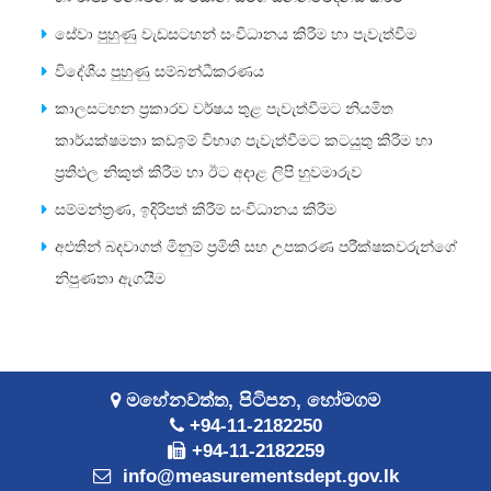
සේවා පුහුණු වැඩසටහන් සංවිධානය කිරීම හා පැවැත්වීම
විදේශීය පුහුණු සම්බන්ධීකරණය
කාලසටහන ප්‍රකාරව වර්ෂය තුළ පැවැත්වීමට නියමිත
කාර්යක්ෂමතා කඩඉම් විභාග පැවැත්වීමට කටයුතු කිරීම හා
ප්‍රතිඵල නිකුත් කිරීම හා ඊට අදාළ ලිපි හුවමාරුව
සම්මන්ත්‍රණ, ඉදිරිපත් කිරීම් සංවිධානය කිරීම
අළුතින් බදවාගත් මිනුම් ප්‍රමිති සහ උපකරණ පරීක්ෂකවරුන්ගේ
නිපුණතා ඇගයීම
මහේනවත්ත, පිටිපන, හෝමගම
+94-11-2182250
+94-11-2182259
info@measurementsdept.gov.lk