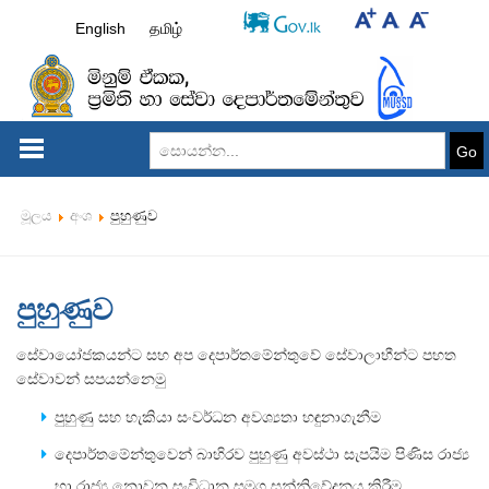
English
தமிழ்
Go
මූලය
අංශ
පුහුණුව
පුහුණුව
සේවායෝජකයන්ට සහ අප දෙපාර්තමේන්තුවේ සේවාලාභීන්ට පහත
සේවාවන් සපයන්නෙමු
පුහුණු සහ හැකියා සංවර්ධන අවශ්‍යතා හඳුනාගැනීම
දෙපාර්තමේන්තුවෙන් බාහිරව පුහුණු අවස්ථා සැපයිම පිණිස රාජ්‍ය
හා රාජ්‍ය නොවන සංවිධාන සමග සන්නිවේදනය කිරීම