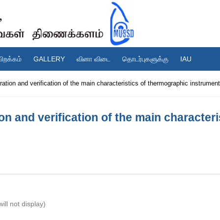
விறக்கம்
GALLERY
வினா விடை
தொடர்புகளுக்கு
IAU
ration and verification of the main characteristics of thermographic instrumen
ion and verification of the main character
ill not display)