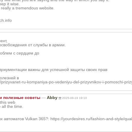
eep it wise.
s really a tremendous website.
ch.info
ент,
свобождения от службы в армии.
роблем с сердцем до
 документации важны для успешной защиты своих прав
олезней в
er/prizyvanet-ru-kompaniya-po-vedeniyu-del-prizyvnikov-i-pomoschi-p
 и полезные советы
—
Abby
2025-08-19 19:10
g this web
all the time.
втоматов Vulkan 365?: https://yourdesires.ru/fashion-and-style/quali