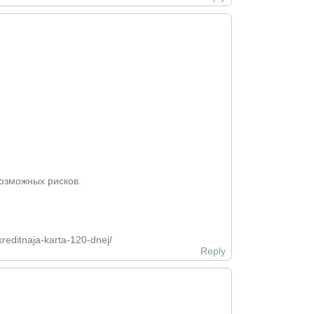
озможных рисков.
reditnaja-karta-120-dnej/
Reply