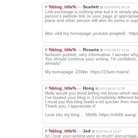
#
%blog_title%
—
Scarlett
2025-09-02 06:18
Link exchange is nothing else but it is simply pl
person's website link on your page at appropria
place and other person will also do same in sup
Also visit my homepage youtube pregledi,: http
#
%blog_title%
—
Rosaria
2025-09-13 13:50
fantastic publish, very informative. I wonder why
You should continue your writing. I'm confident
already!
My homepage: 23Win: https://23win.miami/
#
%blog_title%
—
Hong
2025-09-14 11:59
Hello would you mind letting me know which web
I've loaded your blog in 3 completely different 
I must say this blog loads a lot quicker then 
Thank you, I appreciate it!
Look into my blog ... Mb66: https://mb66.wang/
#
%blog_title%
—
Jed
2025-09-19 16:47
hi!,I love your writing very so much! percentag