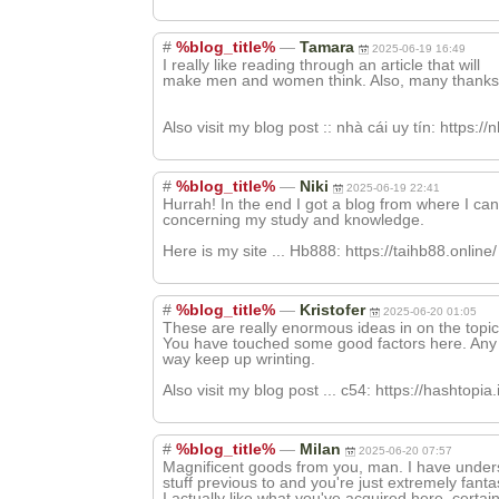
#
%blog_title%
—
Tamara
2025-06-19 16:49
I really like reading through an article that will
make men and women think. Also, many thanks 
Also visit my blog post :: nhà cái uy tín: https://n
#
%blog_title%
—
Niki
2025-06-19 22:41
Hurrah! In the end I got a blog from where I can 
concerning my study and knowledge.
Here is my site ... Hb888: https://taihb88.online/
#
%blog_title%
—
Kristofer
2025-06-20 01:05
These are really enormous ideas in on the topic
You have touched some good factors here. Any
way keep up wrinting.
Also visit my blog post ... c54: https://hashtopia.
#
%blog_title%
—
Milan
2025-06-20 07:57
Magnificent goods from you, man. I have under
stuff previous to and you're just extremely fantas
I actually like what you've acquired here, certai