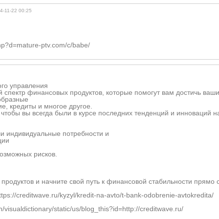
4-11-22 00:25
php?d=mature-ptv.com/c/babe/
ого управления
пектр финансовых продуктов, которые помогут вам достичь ваших
образные
е, кредиты и многое другое.
чтобы вы всегда были в курсе последних тенденций и инноваций 
ши индивидуальные потребности и
ции
озможных рисков.
м продуктов и начните свой путь к финансовой стабильности прямо 
://creditwave.ru/kyzyl/kredit-na-avto/t-bank-odobrenie-avtokredita/
sualdictionary/static/us/blog_this?id=http://creditwave.ru/