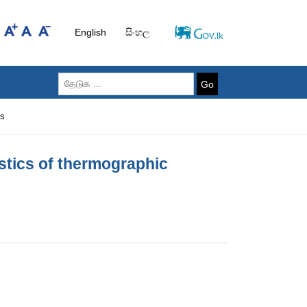
English
සිංහල
Go
ts
istics of thermographic