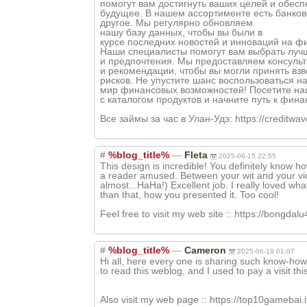
помогут вам достигнуть ваших целей и обесп
будущее. В нашем ассортименте есть банковс
другое. Мы регулярно обновляем
нашу базу данных, чтобы вы были в
курсе последних новостей и инноваций на ф
Наши специалисты помогут вам выбрать лучш
и предпочтения. Мы предоставляем консуль
и рекомендации, чтобы вы могли принять вз
рисков. Не упустите шанс воспользоваться н
мир финансовых возможностей! Посетите наш
с каталогом продуктов и начните путь к фин
Все займы за час в Улан-Удэ: https://creditwa
#
%blog_title%
—
Fleta
2025-06-15 22:55
This design is incredible! You definitely know h
a reader amused. Between your wit and your vid
almost...HaHa!) Excellent job. I really loved wh
than that, how you presented it. Too cool!
Feel free to visit my web site :: https://bongdal
#
%blog_title%
—
Cameron
2025-06-19 01:07
Hi all, here every one is sharing such know-how, 
to read this weblog, and I used to pay a visit th
Also visit my web page :: https://top10gamebai.i