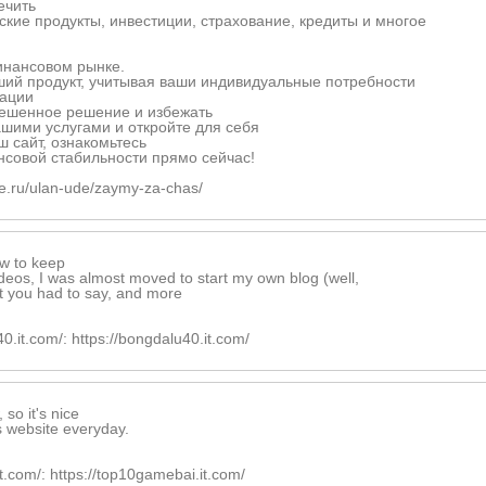
ечить
кие продукты, инвестиции, страхование, кредиты и многое
инансовом рынке.
ий продукт, учитывая ваши индивидуальные потребности
тации
вешенное решение и избежать
ашими услугами и откройте для себя
 сайт, ознакомьтесь
ансовой стабильности прямо сейчас!
ve.ru/ulan-ude/zaymy-za-chas/
ow to keep
eos, I was almost moved to start my own blog (well,
at you had to say, and more
u40.it.com/: https://bongdalu40.it.com/
so it's nice
is website everyday.
t.com/: https://top10gamebai.it.com/