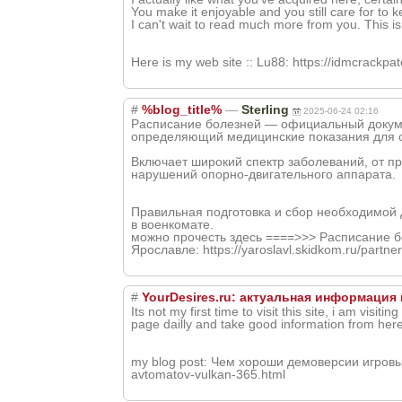
You make it enjoyable and you still care for to k
I can't wait to read much more from you. This i
Here is my web site :: Lu88: https://idmcrackpat
#
%blog_title%
—
Sterling
2025-06-24 02:16
Расписание болезней — официальный докум
определяющий медицинские показания для о
Включает широкий спектр заболеваний, от п
нарушений опорно-двигательного аппарата.
Правильная подготовка и сбор необходимой
в военкомате.
можно прочесть здесь ====>>> Расписание б
Ярославле: https://yaroslavl.skidkom.ru/partn
#
YourDesires.ru: актуальная информация
Its not my first time to visit this site, i am visitin
page dailly and take good information from here 
my blog post: Чем хороши демоверсии игровых а
avtomatov-vulkan-365.html