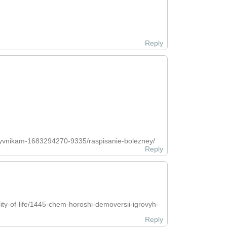
Reply
rizyvnikam-1683294270-9335/raspisanie-bolezney/
Reply
ty-of-life/1445-chem-horoshi-demoversii-igrovyh-
Reply