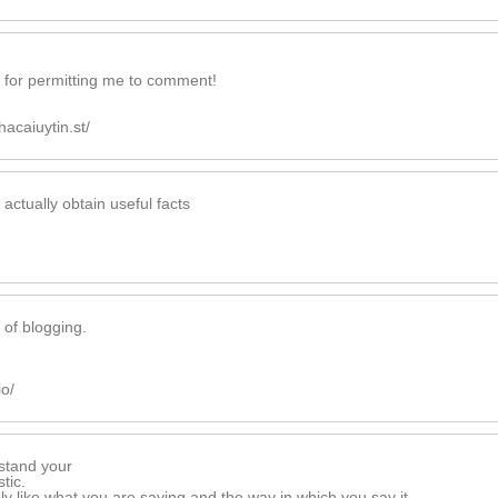
for permitting me to comment!
hacaiuytin.st/
actually obtain useful facts
 of blogging.
io/
stand your
tic.
nly like what you are saying and the way in which you say it.