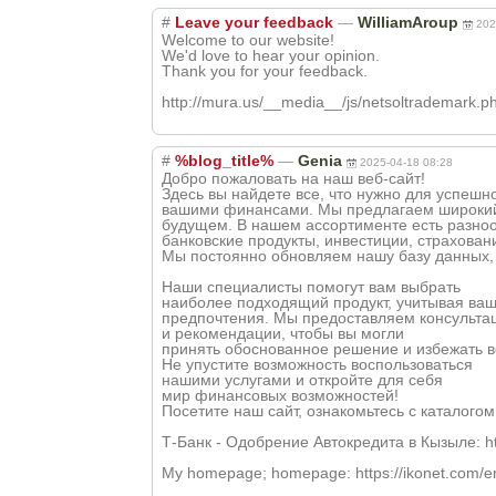
#
Leave your feedback
—
WilliamAroup
202
Welcome to our website!
We'd love to hear your opinion.
Thank you for your feedback.
http://mura.us/__media__/js/netsoltrademark.
#
%blog_title%
—
Genia
2025-04-18 08:28
Добро пожаловать на наш веб-сайт!
Здесь вы найдете все, что нужно для успешн
вашими финансами. Мы предлагаем широкий с
будущем. В нашем ассортименте есть разно
банковские продукты, инвестиции, страховани
Мы постоянно обновляем нашу базу данных, 
Наши специалисты помогут вам выбрать
наиболее подходящий продукт, учитывая ва
предпочтения. Мы предоставляем консульта
и рекомендации, чтобы вы могли
принять обоснованное решение и избежать в
Не упустите возможность воспользоваться
нашими услугами и откройте для себя
мир финансовых возможностей!
Посетите наш сайт, ознакомьтесь с каталого
Т-Банк - Одобрение Автокредита в Кызыле: https
My homepage; homepage: https://ikonet.com/en/vi