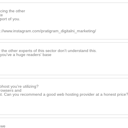
acing the other
te
port of you.
s://www.instagram.com/pratigram_digitalni_marketing/
 the other experts of this sector don't understand this.
, you've a huge readers' base
host you're utilizing?
browsers and
most. Can you recommend a good web hosting provider at a honest price
e we