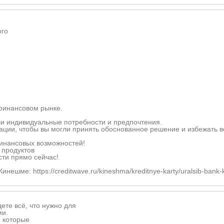
ого
финансовом рынке.
и индивидуальные потребности и предпочтения.
ции, чтобы вы могли принять обоснованное решение и избежать в
финансовых возможностей!
 продуктов
сти прямо сейчас!
ешме: https://creditwave.ru/kineshma/kreditnye-karty/uralsib-bank-k
ете всё, что нужно для
ми.
, которые