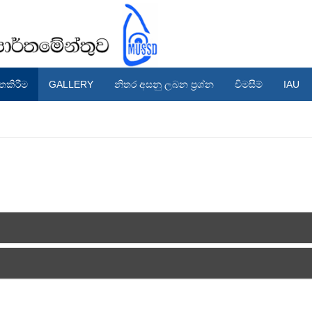
තකිරීම
GALLERY
නිතර අසනු ලබන ප්‍රශ්න
විමසීම්
IAU