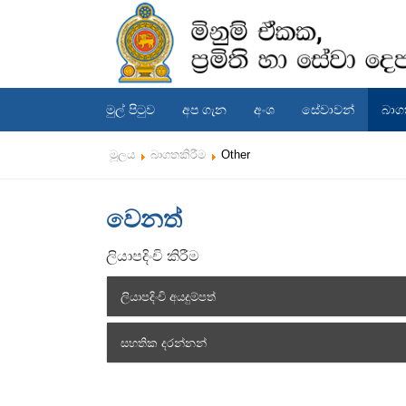
මුල් පිටුව
අප ගැන
අංශ
සේවාවන්
බාග
මූලය
බාගතකිරීම
Other
වෙනත්
ලියාපදිංචි කිරීම
ලියාපදිංචි අයදුම්පත්
සහතික දරන්නන්
ආනයනකරුවන්
නිෂ්පාදකයන්
ආනයනකරුවන්ගේ ලැයිස්තුව